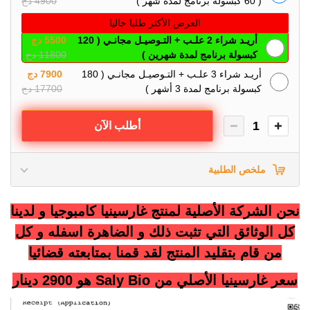
( 60 كبسولة برنامج لمدة شهر )
4900 دج
العرض الأكثر طلبا حاليا
أريـد شراء 2 علـب + التـوصيـل مجانـي ( 120
5500 دج
كبسولة برنامج لمدة شهرين )
11800 دج
أريـد شراء 3 علـب + التـوصيـل مجانـي ( 180
7900 دج
كبسولة برنامج لمدة 3 أشهر )
17700 دج
1
أطلب الآن
ملخص الطلبية
نحن الشركة الأصلية لمنتج غارسينيا كامبوجيا و لدينا
كل الوثائق التي تثبت ذلك و الضاهرة اسفله و كل
من قام بتقليد المنتج لقد قمنا بمتابعته قضائيا
سعر غارسينيا الأصلي من Saly Bio هو 2900 دينار