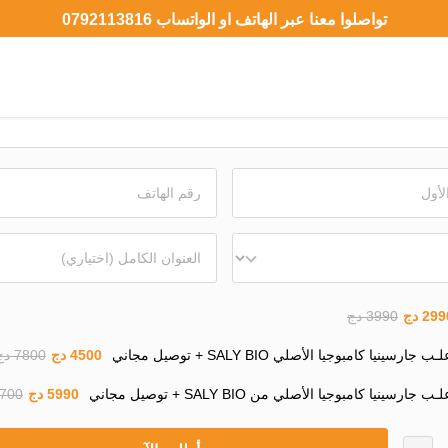
تواصلوا معنا عبر الهاتف او الواتساب 0792113816
29 دج
3990 دج
4500 دج
7800 دج
5990 دج
11700