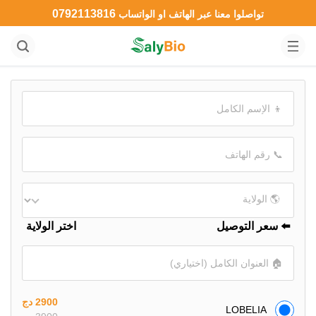
0792113816
تواصلوا معنا عبر الهاتف او الواتساب
⬅️ سعر التوصيل
اختر الولاية
2900 دج
LOBELIA