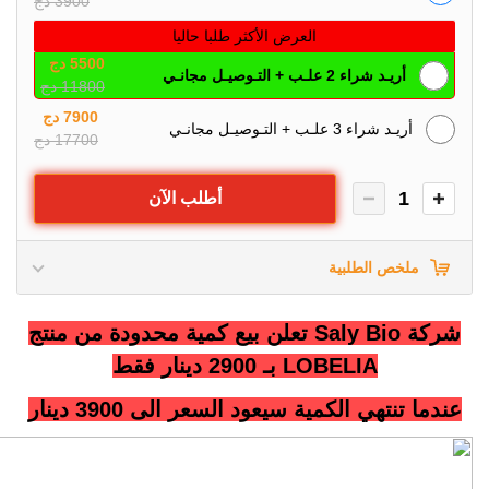
3900 دج
العرض الأكثر طلبا حاليا
5500 دج
أريـد شراء 2 علـب + التـوصيـل مجانـي
11800 دج
7900 دج
أريـد شراء 3 علـب + التـوصيـل مجانـي
17700 دج
1
أطلب الآن
ملخص الطلبية
شركة Saly Bio تعلن بيع كمية محدودة من منتج
LOBELIA بـ 2900 دينار فقط
عندما تنتهي الكمية سيعود السعر الى 3900 دينار